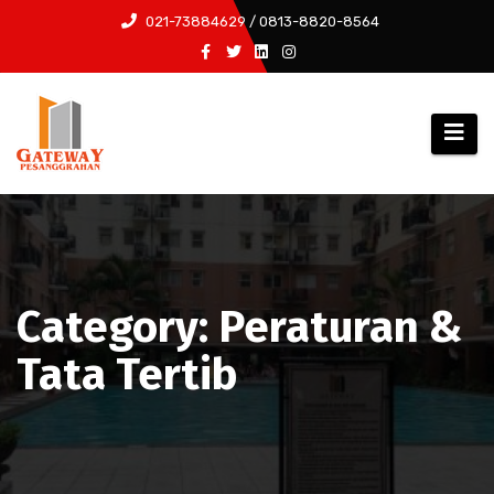
Skip
021-73884629 / 0813-8820-8564
to
content
Category: Peraturan &
Tata Tertib