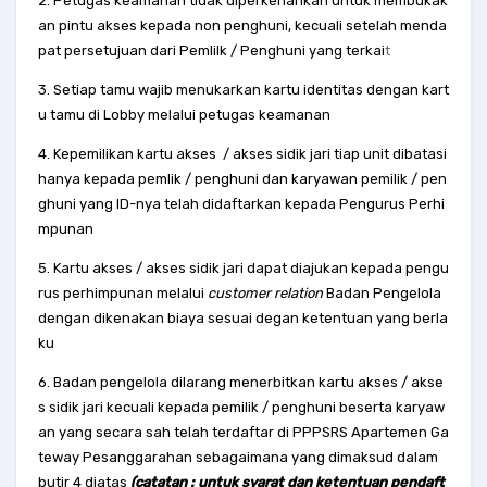
2. Petugas keamanan tidak diperkenankan untuk membukak
an pintu akses kepada non penghuni, kecuali setelah menda
pat persetujuan dari Pemlilk / Penghuni yang terkai
t
3. Setiap tamu wajib menukarkan kartu identitas dengan kart
u tamu di Lobby melalui petugas keamanan
4. Kepemilikan kartu akses / akses sidik jari tiap unit dibatasi
hanya kepada pemlik / penghuni dan karyawan pemilik / pen
ghuni yang ID-nya telah didaftarkan kepada Pengurus Perhi
mpunan
5. Kartu akses / akses sidik jari dapat diajukan kepada pengu
rus perhimpunan melalui
customer relation
Badan Pengelola
dengan dikenakan biaya sesuai degan ketentuan yang berla
ku
6. Badan pengelola dilarang menerbitkan kartu akses / akse
s sidik jari kecuali kepada pemilik / penghuni beserta karyaw
an yang secara sah telah terdaftar di PPPSRS Apartemen Ga
teway Pesanggarahan sebagaimana yang dimaksud dalam
butir 4 diatas
(catatan : untuk syarat dan ketentuan pendaft