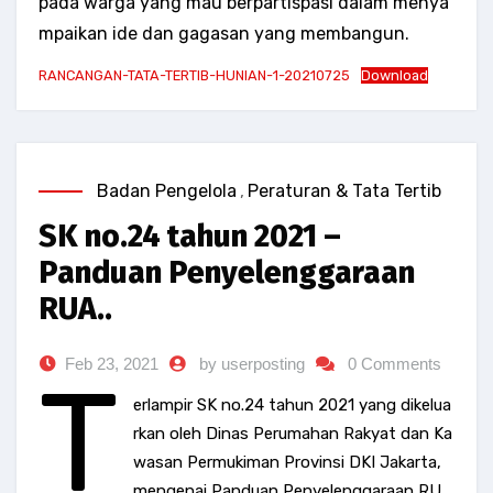
pada warga yang mau berpartispasi dalam menya
mpaikan ide dan gagasan yang membangun.
RANCANGAN-TATA-TERTIB-HUNIAN-1-20210725
Download
Badan Pengelola
,
Peraturan & Tata Tertib
SK no.24 tahun 2021 –
Panduan Penyelenggaraan
RUA..
Feb 23, 2021
by userposting
0 Comments
T
erlampir SK no.24 tahun 2021 yang dikelua
rkan oleh Dinas Perumahan Rakyat dan Ka
wasan Permukiman Provinsi DKI Jakarta,
mengenai Panduan Penyelenggaraan RU