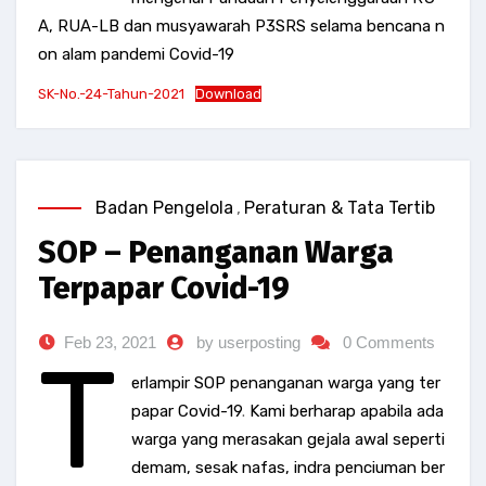
A, RUA-LB dan musyawarah P3SRS selama bencana n
on alam pandemi Covid-19
SK-No.-24-Tahun-2021
Download
Badan Pengelola
,
Peraturan & Tata Tertib
SOP – Penanganan Warga
Terpapar Covid-19
Feb 23, 2021
by userposting
0 Comments
T
erlampir SOP penanganan warga yang ter
papar Covid-19
.
Kami berharap apabila ada
warga yang merasakan gejala awal seperti
demam, sesak nafas, indra penciuman ber