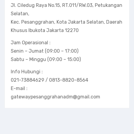
Jl. Ciledug Raya No.15, RT.011/RW.03, Petukangan
Selatan,
Kec. Pesanggrahan, Kota Jakarta Selatan, Daerah
Khusus Ibukota Jakarta 12270
Jam Operasional :
Senin – Jumat (09:00 – 17:00)
Sabtu – Minggu (09:00 – 15:00)
Info Hubungi :
021-73884629 / 0813-8820-8564
E-mail :
gatewaypesanggrahanadm@gmail.com