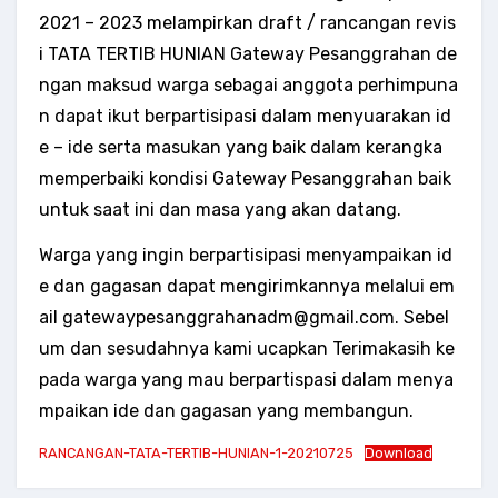
2021 – 2023 melampirkan draft / rancangan revis
i TATA TERTIB HUNIAN Gateway Pesanggrahan de
ngan maksud warga sebagai anggota perhimpuna
n dapat ikut berpartisipasi dalam menyuarakan id
e – ide serta masukan yang baik dalam kerangka
memperbaiki kondisi Gateway Pesanggrahan baik
untuk saat ini dan masa yang akan datang.
Warga yang ingin berpartisipasi menyampaikan id
e dan gagasan dapat mengirimkannya melalui em
ail gatewaypesanggrahanadm@gmail.com. Sebel
um dan sesudahnya kami ucapkan Terimakasih ke
pada warga yang mau berpartispasi dalam menya
mpaikan ide dan gagasan yang membangun.
RANCANGAN-TATA-TERTIB-HUNIAN-1-20210725
Download