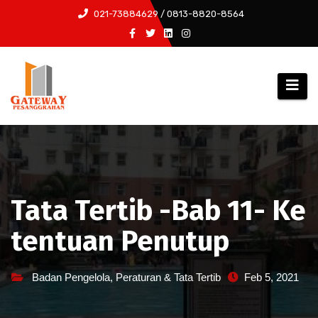
Skip
021-73884629 / 0813-8820-8564
to
content
Tata Tertib -Bab 11- Ke
tentuan Penutup
Badan Pengelola
,
Peraturan & Tata Tertib
Feb 5, 2021