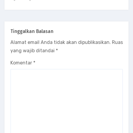
Tinggalkan Balasan
Alamat email Anda tidak akan dipublikasikan.
Ruas
yang wajib ditandai
*
Komentar
*