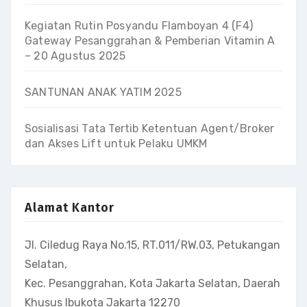
Kegiatan Rutin Posyandu Flamboyan 4 (F4)
Gateway Pesanggrahan & Pemberian Vitamin A
– 20 Agustus 2025
SANTUNAN ANAK YATIM 2025
Sosialisasi Tata Tertib Ketentuan Agent/Broker
dan Akses Lift untuk Pelaku UMKM
Alamat Kantor
Jl. Ciledug Raya No.15, RT.011/RW.03, Petukangan
Selatan,
Kec. Pesanggrahan, Kota Jakarta Selatan, Daerah
Khusus Ibukota Jakarta 12270