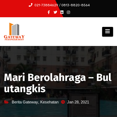
Skip
021-73884629 / 0813-8820-8564
to
content
Mari Berolahraga – Bul
utangkis
Berita Gateway
,
Kesehatan
Jan 28, 2021