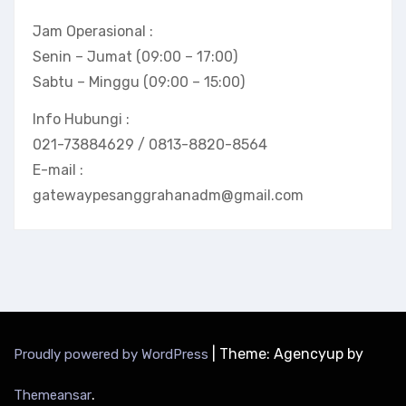
Jam Operasional :
Senin – Jumat (09:00 – 17:00)
Sabtu – Minggu (09:00 – 15:00)
Info Hubungi :
021-73884629 / 0813-8820-8564
E-mail :
gatewaypesanggrahanadm@gmail.com
|
Theme: Agencyup by
Proudly powered by WordPress
.
Themeansar