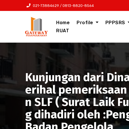
Skip
021-73884629 / 0813-8820-8564
to
content
Home
Profile
PPPSRS
RUAT
Kunjungan dari Din
erihal pemeriksaan
n SLF ( Surat Laik
g dihadiri oleh :Pe
Badan Pengelola