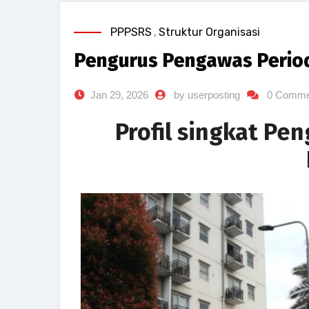
PPPSRS
,
Struktur Organisasi
Pengurus Pengawas Period
Jan 29, 2026
by userposting
0 Comme
Profil singkat Pe