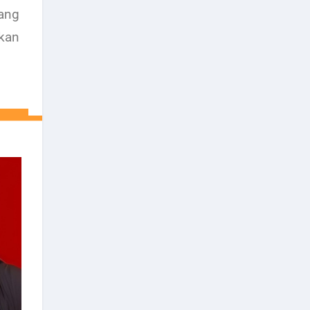
ang
kan