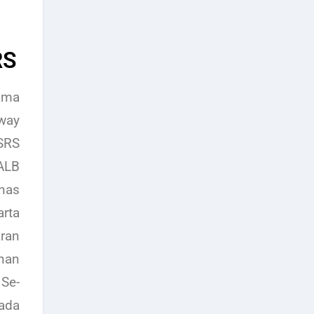
RS
nama
way
SRS
ALB
nas
rta
ran
nan
h
Se-
ada