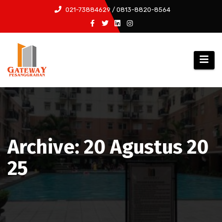
Skip
021-73884629 / 0813-8820-8564
to
content
Archive: 20 Agustus 20
25