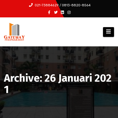
Skip
021-73884629 / 0813-8820-8564
to
content
Archive: 26 Januari 202
1